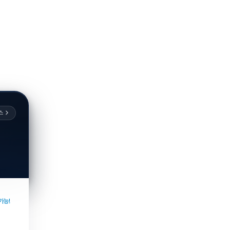
스
가능!