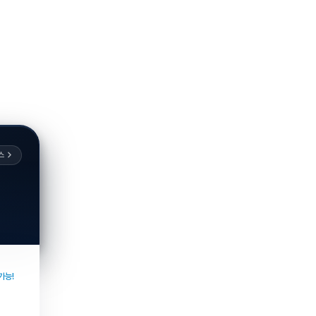
스
가능!