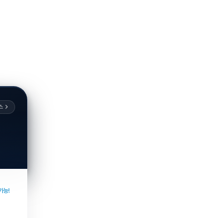
스
가능!