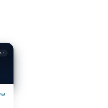
스
가능!