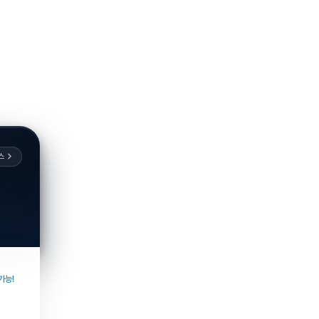
스
가능!