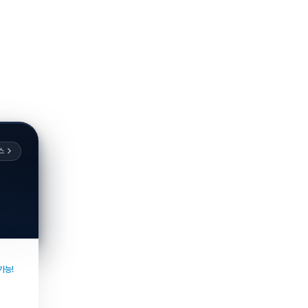
스
가능!