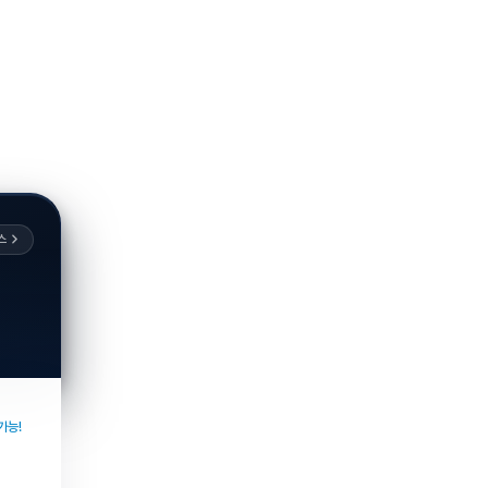
스
가능!