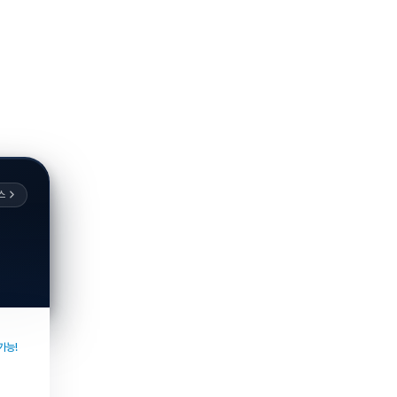
스
가능!