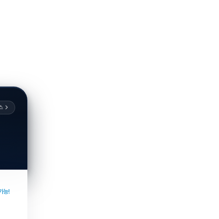
스
가능!