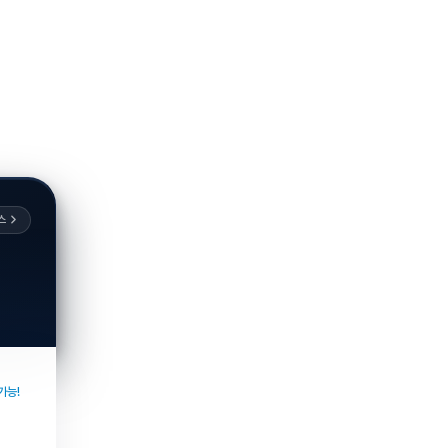
스
가능!