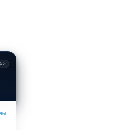
스
가능!