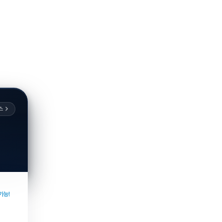
스
가능!