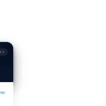
스
가능!