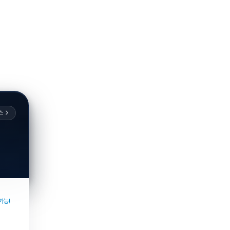
스
가능!