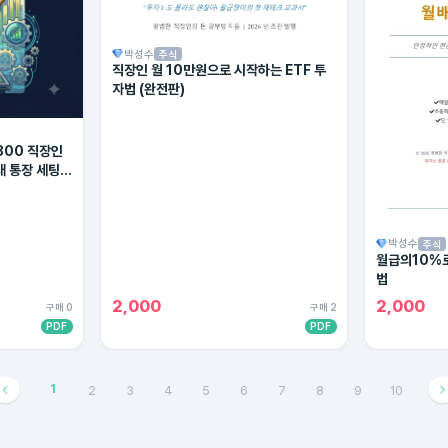
박성수
주식
직장인 월 10만원으로 시작하는 ETF 투
자법 (완전판)
300 직장인
대 통장 세팅법
박성수
주식
월급의10%로
법
2,000
2,000
구매 0
구매 2
PDF
PDF
1
2
3
4
5
6
7
8
9
10