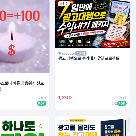
5.0
codypog
마케팅
광고 대행으로 수익내기 7일 프로젝트
 뉴스보다 빠른 금융위기 신호
북
1,200
구매 8
구매 6
PDF
2
PDF
0.0