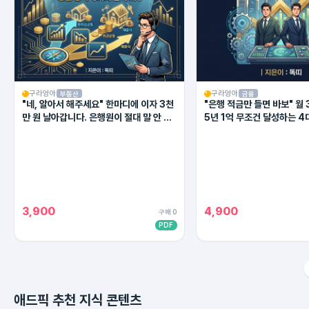
구라엉아
구라엉아
부동산
금융
"네, 알아서 해주세요" 한마디에 이자 3천
"은행 적금만 들면 바보" 월 
만 원 날아갑니다. 은행원이 절대 말 안 해
5년 1억 무조건 달성하는 4
주는 대출 상환의 비밀
(2026 최신판)
3,900
4,900
구매 0
PDF
애드픽 추천 지식 콘텐츠