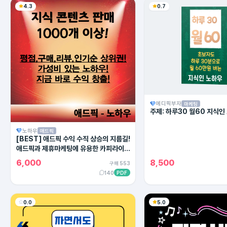
4.3
0.7
에디픽부자
마케팅
주제: 하루30 월60 지식인
노하우
애드픽
[BEST] 애드픽 수익 수직 상승의 지름길!
애드픽과 제휴마케팅에 유용한 카피라이팅
의 모든 방법!
6,000
8,500
구매 553
140
PDF
0.0
5.0