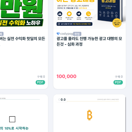
codypog
페
창업
 버는 실전 수익화 핫딜의 모든
광고를 몰라도 진행 가능한 광고 대행의 모
젼
든것 - 심화 과정
100,000
구매 0
구매 0
PDF
PDF
0.0