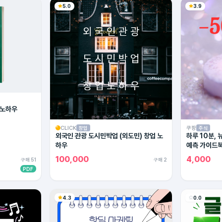
5.0
3.9
 노하우
CLICK
쿠팡
창업
주식
외국인 관광 도시민박업 (외도민) 창업 노
하루 10분,
하우
예측 가이드
100,000
4,000
구매 51
구매 2
PDF
4.3
0.0