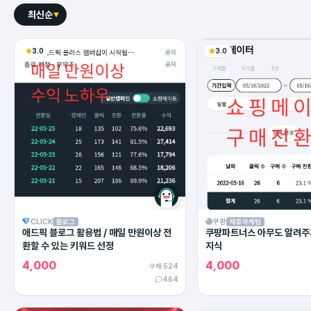
최신순
3.0
3.0
CLICK
쿠팡
블로그
제휴마케팅
애드픽 블로그 활용법 / 매일 만원이상 전
쿠팡파트너스 아무도 알려주
환할 수 있는 키워드 선정
지식
4,000
4,000
구매 524
464