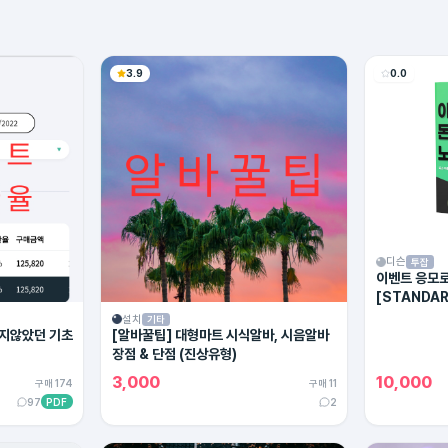
3.9
0.0
디슨
투잡
이벤트 응모로
[STANDAR
설치
기타
지않았던 기초
[알바꿀팁] 대형마트 시식알바, 시음알바
장점 & 단점 (진상유형)
3,000
10,000
구매 174
구매 11
97
PDF
2