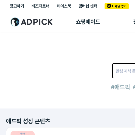
광고하기
비즈파트너
페이스북
멤버십 센터
추천상품
제휴몰
쇼핑메이트
쇼핑 에이전트
BETA
쇼핑리포트
링크관리
마이숍
#애드픽
애드픽 성장 콘텐츠