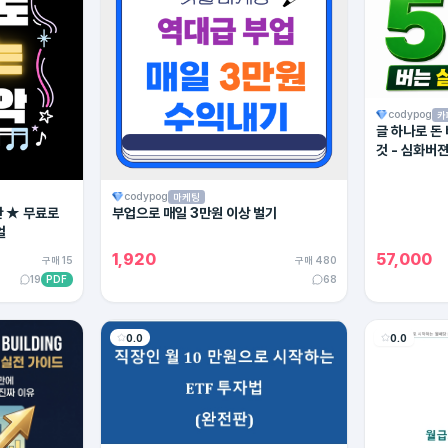
codypog
카
글 하나로 돈
것 - 심화버
codypog
마케팅
탄 ★ 무료로
부업으로 매일 3만원 이상 벌기
얼
1,920
57,000
구매 15
구매 480
19
PDF
68
0.0
0.0