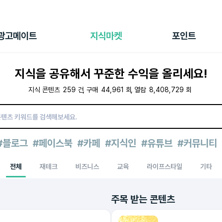
전체 캠페인
지식마켓
포인트샵
나의 캠페인
지식리포트
포인트 충전소
광고메이트
지식마켓
포인트
광고리포트
출석 룰렛
출금 신청
지식을 공유해서 꾸준한 수익을 올리세요!
후원
이용내역
지식 콘텐츠
259
건
구매
44,961
회
열람
8,408,729
회
#블로그
#페이스북
#카페
#지식인
#유튜브
#커뮤니티
전체
재테크
비즈니스
교육
라이프스타일
기타
주목 받는 콘텐츠