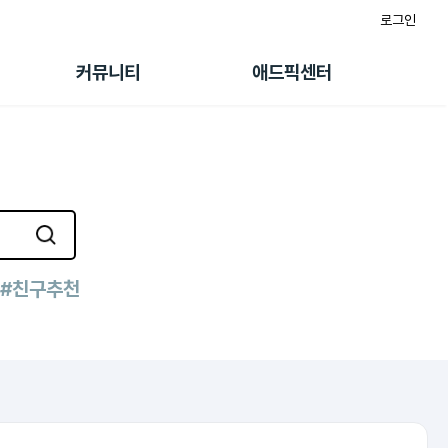
로그인
게시판
FAQ/문의
팸
이용정책
커뮤니티
애드픽센터
랭킹
멤버십 센터
퀘스트
광고툴/API
초대보너스
마이도메인
수익 Live
가이드북
#친구추천