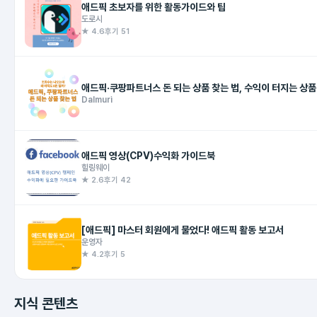
애드픽 초보자를 위한 활동가이드와 팁
도로시
★ 4.6
후기 51
애드픽·쿠팡파트너스 돈 되는 상품 찾는 법, 수익
Dalmuri
애드픽 영상(CPV)수익화 가이드북
힐링웨이
★ 2.6
후기 42
[애드픽] 마스터 회원에게 물었다! 애드픽 활동 보고서
운영자
★ 4.2
후기 5
지식 콘텐츠