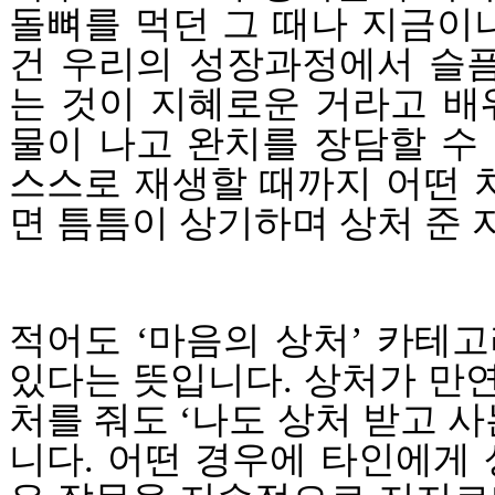
돌뼈를 먹던 그 때나 지금이
건 우리의 성장과정에서 슬
는 것이 지혜로운 거라고 배
물이 나고 완치를 장담할 수
스스로 재생할 때까지 어떤 
면 틈틈이 상기하며 상처 준 
적어도
‘
마음의 상처
’
카테고
있다는 뜻입니다
.
상처가 만
처를 줘도
‘
나도 상처 받고 사
니다
.
어떤 경우에 타인에게 