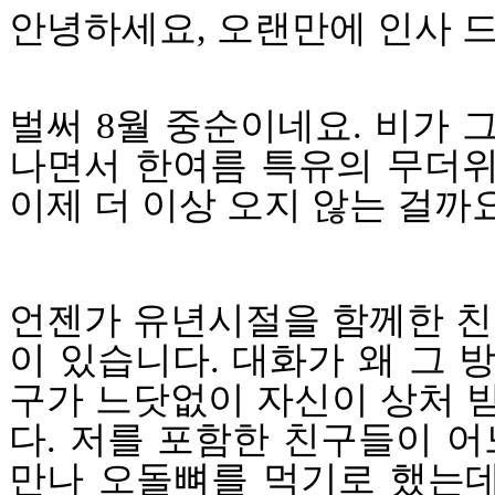
안녕하세요
,
오랜만에 인사 
벌써
8
월 중순이네요
.
비가 
나면서 한여름 특유의 무더
이제 더 이상 오지 않는 걸까
언젠가 유년시절을 함께한 친
이 있습니다
.
대화가 왜 그 
구가 느닷없이 자신이 상처 
다
.
저를 포함한 친구들이 어
만나 오돌뼈를 먹기로 했는