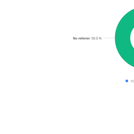
No referrer
: 50.0 %
미