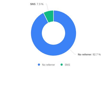
SNS
: 7.3 %
No referrer
: 92.7 %
No referrer
SNS