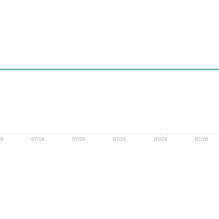
16
07/18
07/20
07/22
07/24
07/26