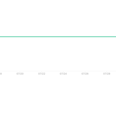
18
07/20
07/22
07/24
07/26
07/28