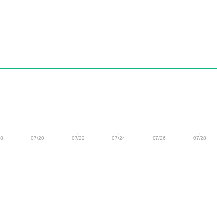
18
07/20
07/22
07/24
07/26
07/28