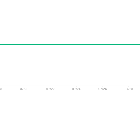
18
07/20
07/22
07/24
07/26
07/28