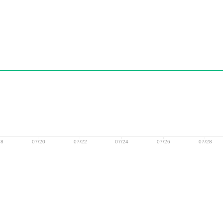
18
07/20
07/22
07/24
07/26
07/28