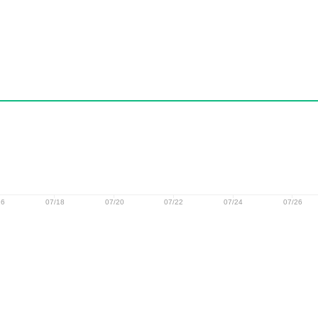
16
07/18
07/20
07/22
07/24
07/26