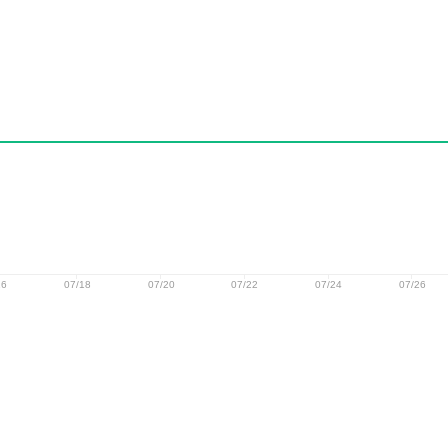
16
07/18
07/20
07/22
07/24
07/26