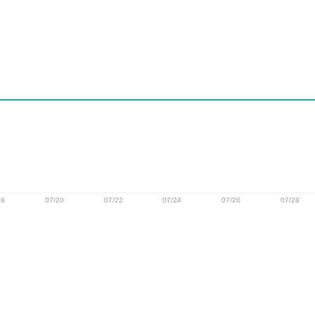
18
07/20
07/22
07/24
07/26
07/28