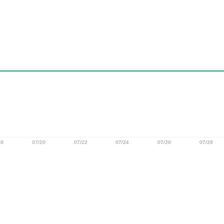
18
07/20
07/22
07/24
07/26
07/28