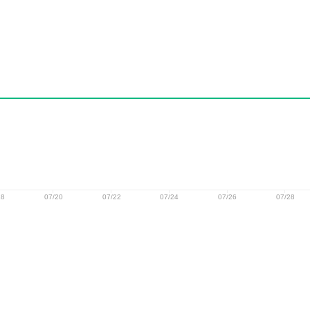
18
07/20
07/22
07/24
07/26
07/28