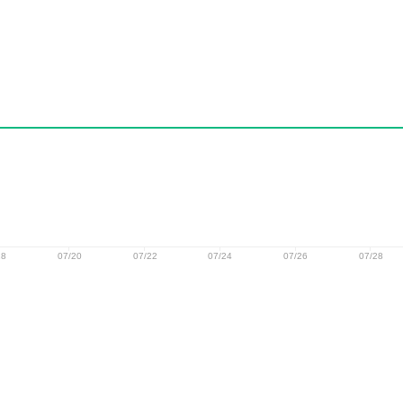
18
07/20
07/22
07/24
07/26
07/28