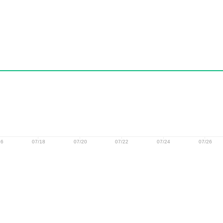
16
07/18
07/20
07/22
07/24
07/26