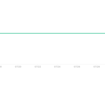
18
07/20
07/22
07/24
07/26
07/28