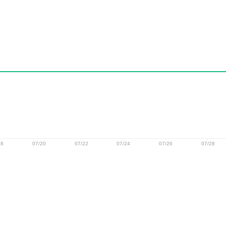
18
07/20
07/22
07/24
07/26
07/28