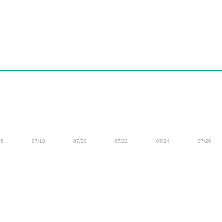
16
07/18
07/20
07/22
07/24
07/26