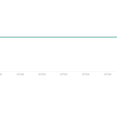
16
07/18
07/20
07/22
07/24
07/26