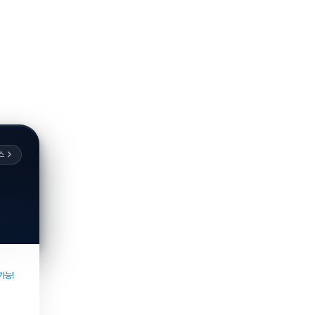
스
가능!