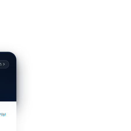
스
가능!