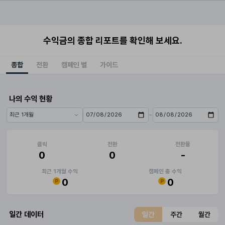
수익금의 종합 리포트를 확인해 보세요.
종합
전환
캠페인 별
가이드
나의 수익 현황
~
기간 프리셋
시작일
종료일
클릭
전환
전환율
0
0
-
최근 1개월 수익
캠페인 총 수익
0
0
일간 데이터
일간
주간
월간