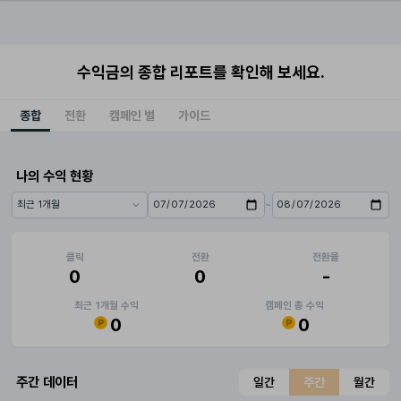
수익금의 종합 리포트를 확인해 보세요.
종합
전환
캠페인 별
가이드
나의 수익 현황
~
기간 프리셋
시작일
종료일
클릭
전환
전환율
0
0
-
최근 1개월 수익
캠페인 총 수익
0
0
주간 데이터
일간
주간
월간