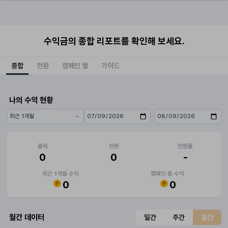
수익금의 종합 리포트를 확인해 보세요.
종합
전환
캠페인 별
가이드
나의 수익 현황
~
기간 프리셋
시작일
종료일
클릭
전환
전환율
0
0
-
최근 1개월 수익
캠페인 총 수익
0
0
월간 데이터
일간
주간
월간