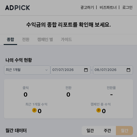
광고하기 |
비즈파트너 |
로그인
수익금의 종합 리포트를 확인해 보세요.
종합
전환
캠페인 별
가이드
나의 수익 현황
~
기간 프리셋
시작일
종료일
클릭
전환
전환율
0
0
-
최근 1개월 수익
캠페인 총 수익
0
0
월간 데이터
일간
주간
월간