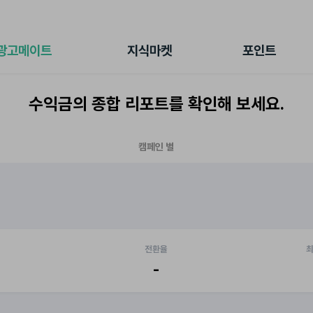
전체 캠페인
지식마켓
포인트샵
나의 캠페인
지식리포트
포인트 충전소
광고메이트
지식마켓
포인트
광고리포트
출석 룰렛
출금 신청
수익금의 종합 리포트를 확인해 보세요.
후원
이용내역
캠페인 별
전환율
최
-