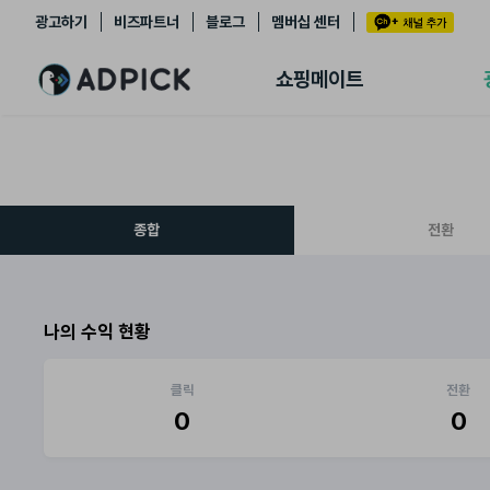
광고하기
비즈파트너
블로그
멤버십 센터
추천상품
제휴몰
쇼핑메이트
쇼핑 에이전트
BETA
쇼핑리포트
링크관리
마이숍
종합
전환
나의 수익 현황
클릭
전환
0
0