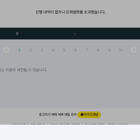
진행 내역이 없거나 조회범위를 초과했습니다.
0
-
1
2
3
4
5
6
7
8
9
10
스 이용이 제한될 수 있습니다.
광고하기
|
매체 제휴
|
메일 문의
|
카카오채널
(주)오드엠 ㅣ 대표 박무순 ㅣ 사업자 214-88-71058 ㅣ 통신판매 2012-서울강남-02916
경기 성남시 분당구 대왕판교로 660, 유스페이스1 A동 101호, 내 109호
이용약관
|
개인정보처리방침
|
© 2026 ODDM. All rights reserved.