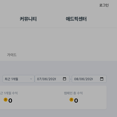
로그인
게시판
FAQ/문의
팸
이용정책
커뮤니티
애드픽센터
랭킹
멤버십 센터
퀘스트
광고툴/API
초대보너스
마이도메인
수익 Live
가이드북
가이드
~
기간 프리셋
시작일
종료일
근 1개월 수익
캠페인 총 수익
0
0