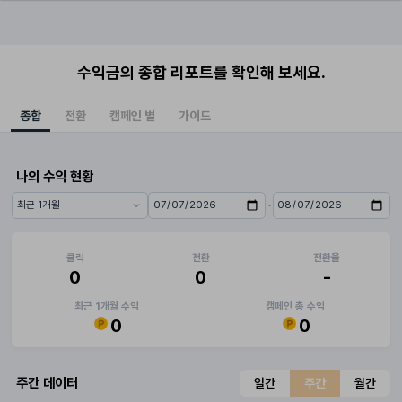
수익금의 종합 리포트를 확인해 보세요.
종합
전환
캠페인 별
가이드
나의 수익 현황
~
기간 프리셋
시작일
종료일
클릭
전환
전환율
0
0
-
최근 1개월 수익
캠페인 총 수익
0
0
주간 데이터
일간
주간
월간