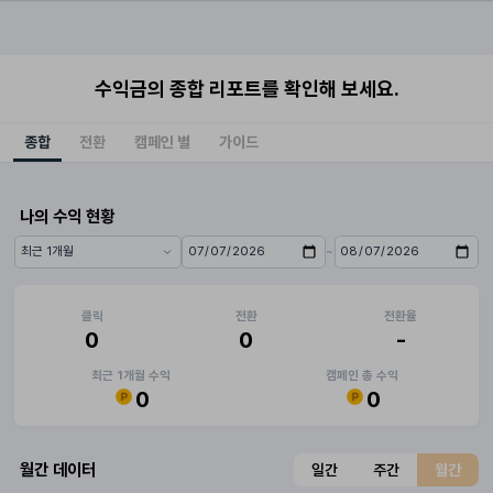
수익금의 종합 리포트를 확인해 보세요.
종합
전환
캠페인 별
가이드
나의 수익 현황
~
기간 프리셋
시작일
종료일
클릭
전환
전환율
0
0
-
최근 1개월 수익
캠페인 총 수익
0
0
월간 데이터
일간
주간
월간