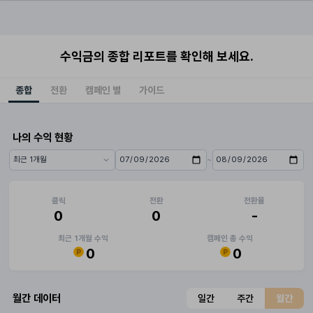
수익금의 종합 리포트를 확인해 보세요.
종합
전환
캠페인 별
가이드
나의 수익 현황
~
기간 프리셋
시작일
종료일
클릭
전환
전환율
0
0
-
최근 1개월 수익
캠페인 총 수익
0
0
월간 데이터
일간
주간
월간