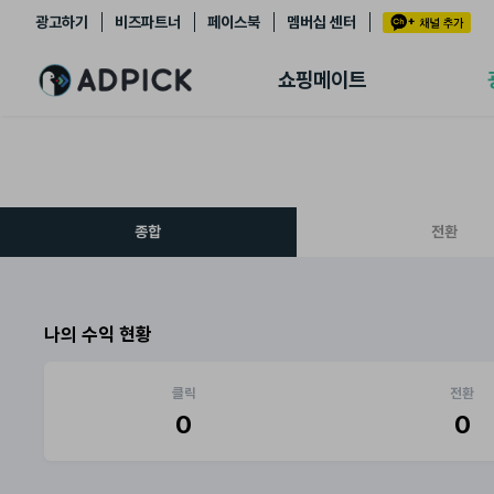
광고하기
비즈파트너
페이스북
멤버십 센터
추천상품
제휴몰
쇼핑메이트
쇼핑 에이전트
BETA
쇼핑리포트
링크관리
마이숍
종합
전환
나의 수익 현황
클릭
전환
0
0