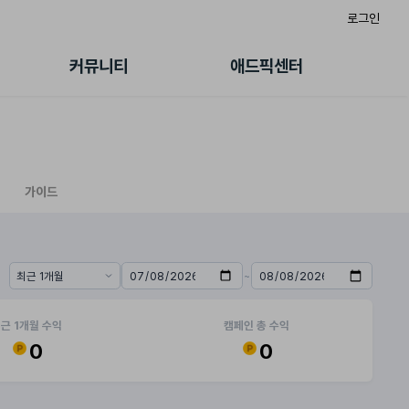
로그인
게시판
FAQ/문의
팸
이용정책
커뮤니티
애드픽센터
랭킹
멤버십 센터
퀘스트
광고툴/API
초대보너스
마이도메인
수익 Live
가이드북
가이드
~
기간 프리셋
시작일
종료일
근 1개월 수익
캠페인 총 수익
0
0