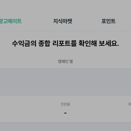
전체 캠페인
지식마켓
포인트샵
나의 캠페인
지식리포트
포인트 충전소
광고메이트
지식마켓
포인트
광고리포트
출석 룰렛
출금 신청
수익금의 종합 리포트를 확인해 보세요.
후원
이용내역
캠페인 별
전환율
최
-