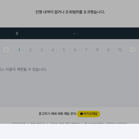
진행 내역이 없거나 조회범위를 초과했습니다.
0
-
1
2
3
4
5
6
7
8
9
10
스 이용이 제한될 수 있습니다.
광고하기
|
매체 제휴
|
메일 문의
|
카카오채널
(주)오드엠 ㅣ 대표 박무순 ㅣ 사업자 214-88-71058 ㅣ 통신판매 2012-서울강남-02916
경기 성남시 분당구 대왕판교로 660, 유스페이스1 A동 101호, 내 109호
이용약관
|
개인정보처리방침
|
© 2026 ODDM. All rights reserved.