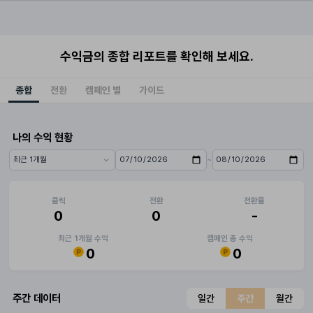
수익금의 종합 리포트를 확인해 보세요.
종합
전환
캠페인 별
가이드
나의 수익 현황
~
기간 프리셋
시작일
종료일
클릭
전환
전환율
0
0
-
최근 1개월 수익
캠페인 총 수익
0
0
주간 데이터
일간
주간
월간