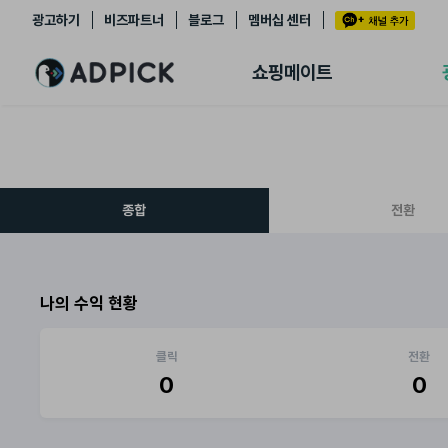
광고하기
비즈파트너
블로그
멤버십 센터
추천상품
제휴몰
쇼핑메이트
쇼핑 에이전트
BETA
쇼핑리포트
링크관리
마이숍
종합
전환
나의 수익 현황
클릭
전환
0
0