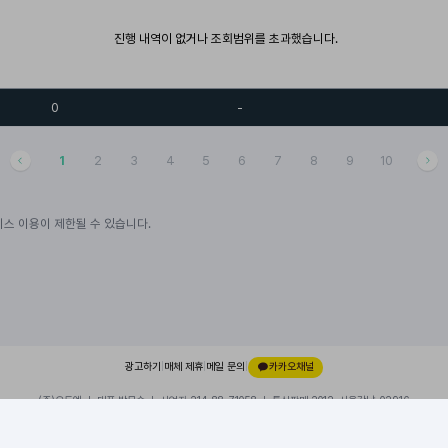
진행 내역이 없거나 조회범위를 초과했습니다.
0
-
1
2
3
4
5
6
7
8
9
10
스 이용이 제한될 수 있습니다.
광고하기
|
매체 제휴
|
메일 문의
|
카카오채널
(주)오드엠 ㅣ 대표 박무순 ㅣ 사업자 214-88-71058 ㅣ 통신판매 2012-서울강남-02916
경기 성남시 분당구 대왕판교로 660, 유스페이스1 A동 101호, 내 109호
이용약관
|
개인정보처리방침
|
© 2026 ODDM. All rights reserved.