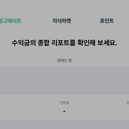
전체 캠페인
지식마켓
포인트샵
나의 캠페인
지식리포트
포인트 충전소
광고메이트
지식마켓
포인트
광고리포트
출석 룰렛
출금 신청
수익금의 종합 리포트를 확인해 보세요.
후원
이용내역
캠페인 별
전환율
최
-