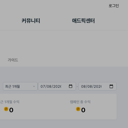
로그인
게시판
FAQ/문의
팸
이용정책
커뮤니티
애드픽센터
랭킹
멤버십 센터
퀘스트
광고툴/API
초대보너스
마이도메인
수익 Live
가이드북
가이드
~
기간 프리셋
시작일
종료일
근 1개월 수익
캠페인 총 수익
0
0