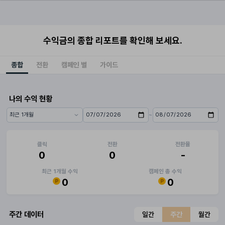
수익금의 종합 리포트를 확인해 보세요.
종합
전환
캠페인 별
가이드
나의 수익 현황
~
기간 프리셋
시작일
종료일
클릭
전환
전환율
0
0
-
최근 1개월 수익
캠페인 총 수익
0
0
주간 데이터
일간
주간
월간