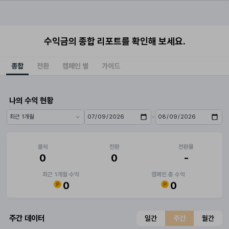
수익금의 종합 리포트를 확인해 보세요.
종합
전환
캠페인 별
가이드
나의 수익 현황
~
기간 프리셋
시작일
종료일
클릭
전환
전환율
0
0
-
최근 1개월 수익
캠페인 총 수익
0
0
주간 데이터
일간
주간
월간