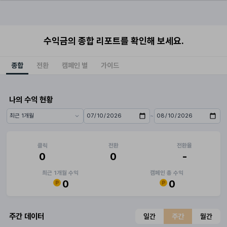
수익금의 종합 리포트를 확인해 보세요.
종합
전환
캠페인 별
가이드
나의 수익 현황
~
기간 프리셋
시작일
종료일
클릭
전환
전환율
0
0
-
최근 1개월 수익
캠페인 총 수익
0
0
주간 데이터
일간
주간
월간